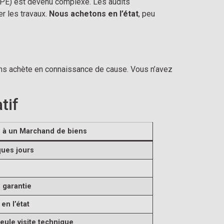
DPE) est devenu complexe. Les audits
r les travaux.
Nous achetons en l’état
, peu
ns achète en connaissance de cause. Vous n’avez
tif
 à un Marchand de biens
ues jours
 garantie
en l’état
eule visite technique