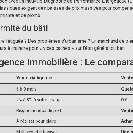
maison avec un mauvais Diagnostic de Performance Énergétique (
 classiques exigent des baisses de prix massives pour compense
amiante et de plomb.
rmité du bâti
ure fatiguée ? Des problèmes d’urbanisme ? Un marchand de bie
rs à craindre pour « vices cachés » sur l’état général du bâti.
gence Immobilière : Le compara
Vente via Agence
Vente
6 à 9 mois
Quelq
4% à 8% à votre charge
0 €
Risque de refus de prêt
Vente
À réaliser pour plaire
Achat 
Multiples et intrusives
Une s