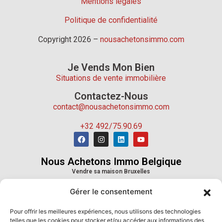
Mentions légales
Politique de confidentialité
Copyright 2026 –
nousachetonsimmo.com
Je Vends Mon Bien
Situations de vente immobilière
Contactez-Nous
contact@nousachetonsimmo.com
+32 492/75.90.69
Nous Achetons Immo Belgique
Vendre sa maison Bruxelles
Vendre sa maison Wallonie
Gérer le consentement
Vendre sa maison Province de Liège
Vendre sa maison Province du Hainaut
Pour offrir les meilleures expériences, nous utilisons des technologies
Vendre sa maison Province de Namur
telles que les cookies pour stocker et/ou accéder aux informations des