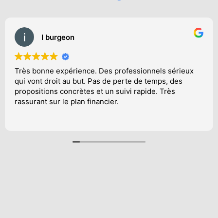
T Nom
s professionnels sérieux
Franchement au top ! Une 
de perte de temps, des
et surtout toujours disponi
n suivi rapide. Très
questions. Ça change des a
ier.
recommande à 100 %.