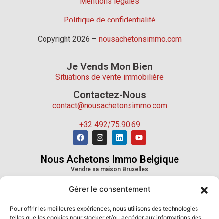
Mentions légales
Politique de confidentialité
Copyright 2026 –
nousachetonsimmo.com
Je Vends Mon Bien
Situations de vente immobilière
Contactez-Nous
contact@nousachetonsimmo.com
+32 492/75.90.69
Nous Achetons Immo Belgique
Vendre sa maison Bruxelles
Vendre sa maison Wallonie
Gérer le consentement
Vendre sa maison Province de Liège
Vendre sa maison Province du Hainaut
Pour offrir les meilleures expériences, nous utilisons des technologies
Vendre sa maison Province de Namur
telles que les cookies pour stocker et/ou accéder aux informations des