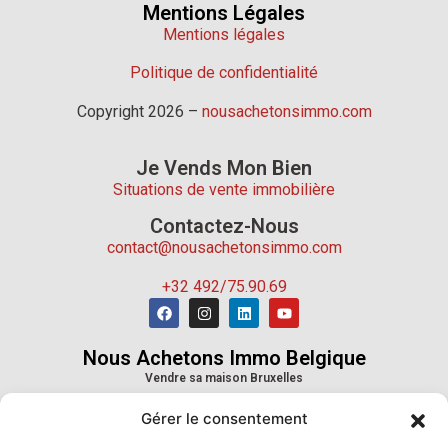
Mentions Légales
Mentions légales
Politique de confidentialité
Copyright 2026 –
nousachetonsimmo.com
Je Vends Mon Bien
Situations de vente immobilière
Contactez-Nous
contact@nousachetonsimmo.com
+32 492/75.90.69
Nous Achetons Immo Belgique
Vendre sa maison Bruxelles
Vendre sa maison Wallonie
Gérer le consentement
Vendre sa maison Province de Liège
Vendre sa maison Province du Hainaut