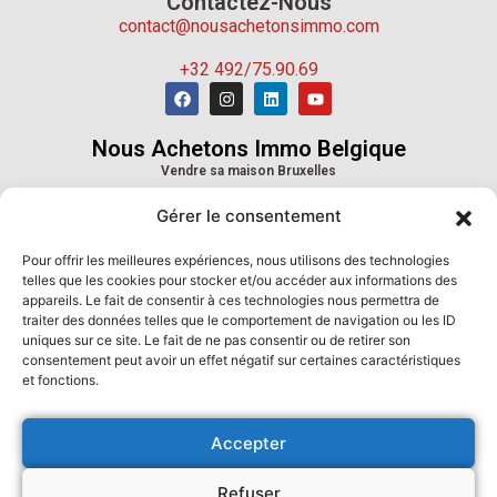
Contactez-Nous
contact@nousachetonsimmo.com
+32 492/75.90.69
Nous Achetons Immo Belgique
Vendre sa maison Bruxelles
Vendre sa maison Wallonie
Gérer le consentement
Vendre sa maison Province de Liège
Vendre sa maison Province du Hainaut
Pour offrir les meilleures expériences, nous utilisons des technologies
Vendre sa maison Province de Namur
telles que les cookies pour stocker et/ou accéder aux informations des
Vendre sa maison Province du Luxembourg
appareils. Le fait de consentir à ces technologies nous permettra de
Vendre sa maison Province du Brabant Wallon
traiter des données telles que le comportement de navigation ou les ID
uniques sur ce site. Le fait de ne pas consentir ou de retirer son
Nous Achetons Immo France
consentement peut avoir un effet négatif sur certaines caractéristiques
Vendre sa maison Paris
et fonctions.
Vendre sa maison Marseille
Vendre sa maison Lyon
Accepter
Vendre sa maison Toulouse
Vendre sa maison Nice
Refuser
Vendre sa maison Nantes