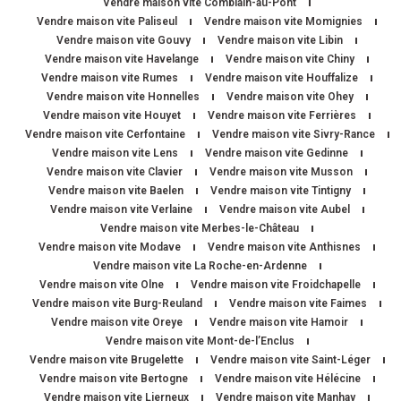
Vendre maison vite Comblain-au-Pont
Vendre maison vite Paliseul
Vendre maison vite Momignies
Vendre maison vite Gouvy
Vendre maison vite Libin
Vendre maison vite Havelange
Vendre maison vite Chiny
Vendre maison vite Rumes
Vendre maison vite Houffalize
Vendre maison vite Honnelles
Vendre maison vite Ohey
Vendre maison vite Houyet
Vendre maison vite Ferrières
Vendre maison vite Cerfontaine
Vendre maison vite Sivry-Rance
Vendre maison vite Lens
Vendre maison vite Gedinne
Vendre maison vite Clavier
Vendre maison vite Musson
Vendre maison vite Baelen
Vendre maison vite Tintigny
Vendre maison vite Verlaine
Vendre maison vite Aubel
Vendre maison vite Merbes-le-Château
Vendre maison vite Modave
Vendre maison vite Anthisnes
Vendre maison vite La Roche-en-Ardenne
Vendre maison vite Olne
Vendre maison vite Froidchapelle
Vendre maison vite Burg-Reuland
Vendre maison vite Faimes
Vendre maison vite Oreye
Vendre maison vite Hamoir
Vendre maison vite Mont-de-l’Enclus
Vendre maison vite Brugelette
Vendre maison vite Saint-Léger
Vendre maison vite Bertogne
Vendre maison vite Hélécine
Vendre maison vite Lierneux
Vendre maison vite Manhay