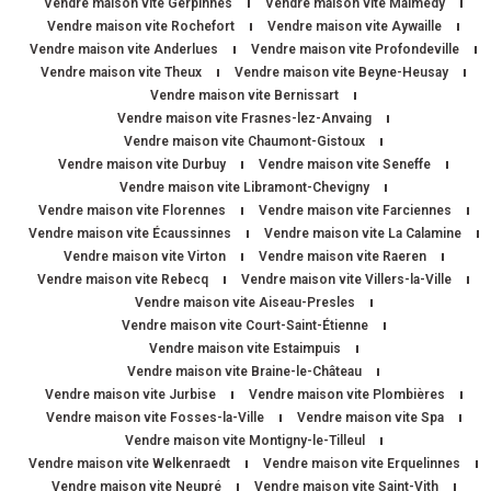
Vendre maison vite Gerpinnes
Vendre maison vite Malmedy
Vendre maison vite Rochefort
Vendre maison vite Aywaille
Vendre maison vite Anderlues
Vendre maison vite Profondeville
Vendre maison vite Theux
Vendre maison vite Beyne-Heusay
Vendre maison vite Bernissart
Vendre maison vite Frasnes-lez-Anvaing
Vendre maison vite Chaumont-Gistoux
Vendre maison vite Durbuy
Vendre maison vite Seneffe
Vendre maison vite Libramont-Chevigny
Vendre maison vite Florennes
Vendre maison vite Farciennes
Vendre maison vite Écaussinnes
Vendre maison vite La Calamine
Vendre maison vite Virton
Vendre maison vite Raeren
Vendre maison vite Rebecq
Vendre maison vite Villers-la-Ville
Vendre maison vite Aiseau-Presles
Vendre maison vite Court-Saint-Étienne
Vendre maison vite Estaimpuis
Vendre maison vite Braine-le-Château
Vendre maison vite Jurbise
Vendre maison vite Plombières
Vendre maison vite Fosses-la-Ville
Vendre maison vite Spa
Vendre maison vite Montigny-le-Tilleul
Vendre maison vite Welkenraedt
Vendre maison vite Erquelinnes
Vendre maison vite Neupré
Vendre maison vite Saint-Vith