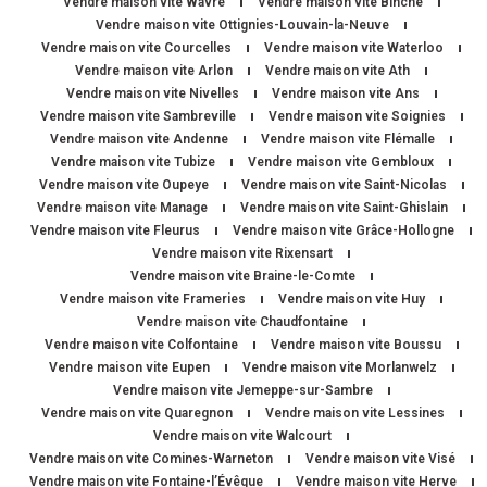
Vendre maison vite Wavre
Vendre maison vite Binche
Vendre maison vite Ottignies-Louvain-la-Neuve
Vendre maison vite Courcelles
Vendre maison vite Waterloo
Vendre maison vite Arlon
Vendre maison vite Ath
Vendre maison vite Nivelles
Vendre maison vite Ans
Vendre maison vite Sambreville
Vendre maison vite Soignies
Vendre maison vite Andenne
Vendre maison vite Flémalle
Vendre maison vite Tubize
Vendre maison vite Gembloux
Vendre maison vite Oupeye
Vendre maison vite Saint-Nicolas
Vendre maison vite Manage
Vendre maison vite Saint-Ghislain
Vendre maison vite Fleurus
Vendre maison vite Grâce-Hollogne
Vendre maison vite Rixensart
Vendre maison vite Braine-le-Comte
Vendre maison vite Frameries
Vendre maison vite Huy
Vendre maison vite Chaudfontaine
Vendre maison vite Colfontaine
Vendre maison vite Boussu
Vendre maison vite Eupen
Vendre maison vite Morlanwelz
Vendre maison vite Jemeppe-sur-Sambre
Vendre maison vite Quaregnon
Vendre maison vite Lessines
Vendre maison vite Walcourt
Vendre maison vite Comines-Warneton
Vendre maison vite Visé
Vendre maison vite Fontaine-l’Évêque
Vendre maison vite Herve