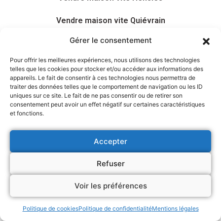
Vendre maison vite Quiévrain
Gérer le consentement
Vendre maison vite Villers-le-Bouillet
Pour offrir les meilleures expériences, nous utilisons des technologies
Vendre maison vite Ramillies
telles que les cookies pour stocker et/ou accéder aux informations des
appareils. Le fait de consentir à ces technologies nous permettra de
traiter des données telles que le comportement de navigation ou les ID
Vendre maison vite Braives
uniques sur ce site. Le fait de ne pas consentir ou de retirer son
consentement peut avoir un effet négatif sur certaines caractéristiques
Vendre maison vite Engis
et fonctions.
Vendre maison vite Hastière
Accepter
Vendre maison vite Ellezelles
Refuser
Vendre maison vite Remicourt
Voir les préférences
Vendre maison vite Étalle
Politique de cookies
Politique de confidentialité
Mentions légales