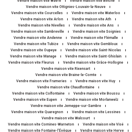
Vendre maison vite Wavre
Vendre maison vite Binche
Vendre maison vite Ottignies-Louvain-la-Neuve
Vendre maison vite Courcelles
Vendre maison vite Waterloo
Vendre maison vite Arlon
Vendre maison vite Ath
Vendre maison vite Nivelles
Vendre maison vite Ans
Vendre maison vite Sambreville
Vendre maison vite Soignies
Vendre maison vite Andenne
Vendre maison vite Flémalle
Vendre maison vite Tubize
Vendre maison vite Gembloux
Vendre maison vite Oupeye
Vendre maison vite Saint-Nicolas
Vendre maison vite Manage
Vendre maison vite Saint-Ghislain
Vendre maison vite Fleurus
Vendre maison vite Grâce-Hollogne
Vendre maison vite Rixensart
Vendre maison vite Braine-le-Comte
Vendre maison vite Frameries
Vendre maison vite Huy
Vendre maison vite Chaudfontaine
Vendre maison vite Colfontaine
Vendre maison vite Boussu
Vendre maison vite Eupen
Vendre maison vite Morlanwelz
Vendre maison vite Jemeppe-sur-Sambre
Vendre maison vite Quaregnon
Vendre maison vite Lessines
Vendre maison vite Walcourt
Vendre maison vite Comines-Warneton
Vendre maison vite Visé
Vendre maison vite Fontaine-l’Évêque
Vendre maison vite Herve