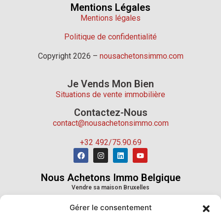
Mentions Légales
Mentions légales
Politique de confidentialité
Copyright 2026 –
nousachetonsimmo.com
Je Vends Mon Bien
Situations de vente immobilière
Contactez-Nous
contact@nousachetonsimmo.com
+32 492/75.90.69
Nous Achetons Immo Belgique
Vendre sa maison Bruxelles
Vendre sa maison Wallonie
Gérer le consentement
Vendre sa maison Province de Liège
Vendre sa maison Province du Hainaut