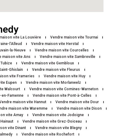
medy
maison vite La Louvière
Vendre maison vite Tournai
aine-l’Alleud
Vendre maison vite Herstal
uvain-la-Neuve
Vendre maison vite Courcelles
e maison vite Ans
Vendre maison vite Sambreville
 Tubize
Vendre maison vite Gembloux
aint-Ghislain
Vendre maison vite Fleurus
ison vite Frameries
Vendre maison vite Huy
ite Eupen
Vendre maison vite Morlanwelz
te Walcourt
Vendre maison vite Comines-Warneton
e-en-Famenne
Vendre maison vite Pont-à-Celles
Vendre maison vite Hannut
Vendre maison vite Dour
ndre maison vite Waremme
Vendre maison vite Dison
on vite Amay
Vendre maison vite Jodoigne
-Hainaut
Vendre maison vite Grez-Doiceau
son vite Dinant
Vendre maison vite Blegny
Malmedy
Vendre maison vite Rochefort