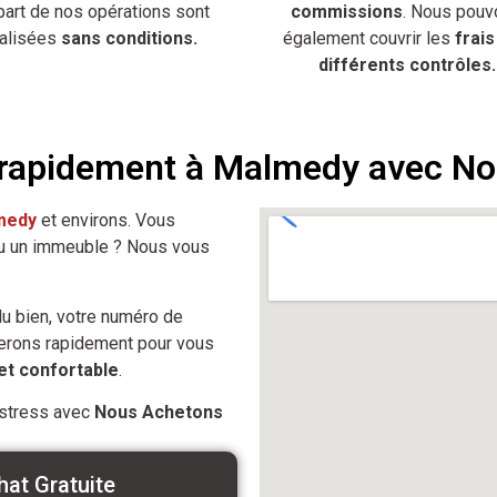
part de nos opérations sont
commissions
. Nous pouv
éalisées
sans conditions.
également couvrir les
frais
différents contrôles.
 rapidement à Malmedy avec N
medy
et environs. Vous
ou un immeuble ? Nous vous
u bien, votre numéro de
terons rapidement pour vous
et confortable
.
 stress avec
Nous Achetons
hat Gratuite