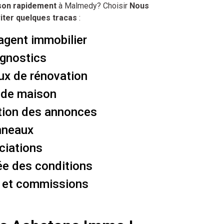
son rapidement
à Malmedy? Choisir
Nous
iter quelques tracas
:
agent immobilier
agnostics
ux de rénovation
ide maison
tion des annonces
anneaux
ciations
ée des conditions
s et commissions