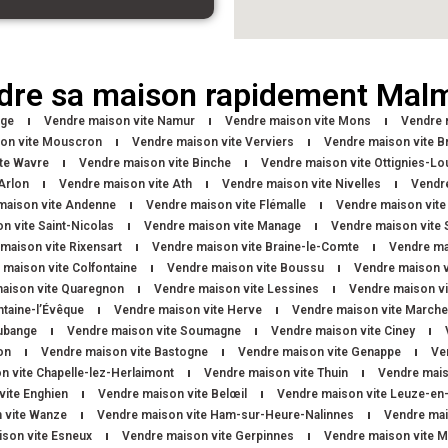
dre sa maison rapidement Mal
ège
Vendre maison vite Namur
Vendre maison vite Mons
Vendre 
on vite Mouscron
Vendre maison vite Verviers
Vendre maison vite Br
te Wavre
Vendre maison vite Binche
Vendre maison vite Ottignies-Lo
Arlon
Vendre maison vite Ath
Vendre maison vite Nivelles
Vendr
maison vite Andenne
Vendre maison vite Flémalle
Vendre maison vite
n vite Saint-Nicolas
Vendre maison vite Manage
Vendre maison vite S
maison vite Rixensart
Vendre maison vite Braine-le-Comte
Vendre ma
 maison vite Colfontaine
Vendre maison vite Boussu
Vendre maison v
aison vite Quaregnon
Vendre maison vite Lessines
Vendre maison vi
ntaine-l’Évêque
Vendre maison vite Herve
Vendre maison vite March
ubange
Vendre maison vite Soumagne
Vendre maison vite Ciney
on
Vendre maison vite Bastogne
Vendre maison vite Genappe
Ve
n vite Chapelle-lez-Herlaimont
Vendre maison vite Thuin
Vendre mais
vite Enghien
Vendre maison vite Belœil
Vendre maison vite Leuze-en
 vite Wanze
Vendre maison vite Ham-sur-Heure-Nalinnes
Vendre mai
son vite Esneux
Vendre maison vite Gerpinnes
Vendre maison vite 