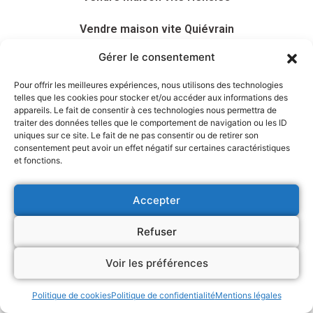
Vendre maison vite Quiévrain
Gérer le consentement
Vendre maison vite Villers-le-Bouillet
Pour offrir les meilleures expériences, nous utilisons des technologies
Vendre maison vite Ramillies
telles que les cookies pour stocker et/ou accéder aux informations des
appareils. Le fait de consentir à ces technologies nous permettra de
traiter des données telles que le comportement de navigation ou les ID
Vendre maison vite Braives
uniques sur ce site. Le fait de ne pas consentir ou de retirer son
consentement peut avoir un effet négatif sur certaines caractéristiques
Vendre maison vite Engis
et fonctions.
Vendre maison vite Hastière
Accepter
Vendre maison vite Ellezelles
Refuser
Vendre maison vite Remicourt
Voir les préférences
Vendre maison vite Étalle
Politique de cookies
Politique de confidentialité
Mentions légales