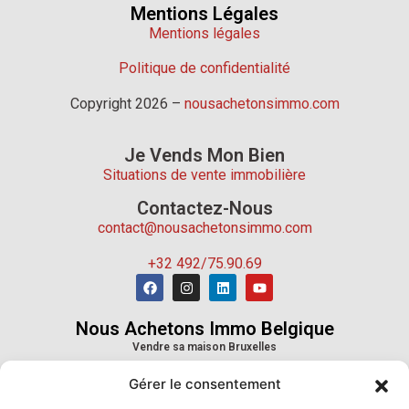
Mentions Légales
Mentions légales
Politique de confidentialité
Copyright 2026 –
nousachetonsimmo.com
Je Vends Mon Bien
Situations de vente immobilière
Contactez-Nous
contact@nousachetonsimmo.com
+32 492/75.90.69
Nous Achetons Immo Belgique
Vendre sa maison Bruxelles
Vendre sa maison Wallonie
Gérer le consentement
Vendre sa maison Province de Liège
Vendre sa maison Province du Hainaut