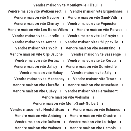
Vendre maison vite Montigny-le-Tilleul
Vendre maison vite Welkenraedt
Vendre maison vite Erquelinnes
Vendre maison vite Neupré
Vendre maison vite Saint-Vith
Vendre maison vite Chimay
Vendre maison vite Pepinster
Vendre maison vite Les Bons Villers
Vendre maison vite Perwez
Vendre maison vite Juprelle
Vendre maison vite La Bruyère
Vendre maison vite Awans
Vendre maison vite Philippeville
Vendre maison vite Yvoir
Vendre maison vite Beauraing
Vendre maison vite Orp-Jauche
Vendre maison vite Bassenge
Vendre maison vite Bertrix
Vendre maison vite Le Rœulx
Vendre maison vite Jalhay
Vendre maison vite Sombreffe
Vendre maison vite Habay
Vendre maison vite Silly
Vendre maison vite Messancy
Vendre maison vite Trooz
Vendre maison vite Floreffe
Vendre maison vite Brunehaut
Vendre maison vite Quévy
Vendre maison vite Fernelmont
Vendre maison vite Vielsalm
Vendre maison vite Mont-Saint-Guibert
Vendre maison vite Neufchâteau
Vendre maison vite Estinnes
Vendre maison vite Antoing
Vendre maison vite Chastre
Vendre maison vite Dalhem
Vendre maison vite La Hulpe
Vendre maison vite Waimes
Vendre maison vite Hamois