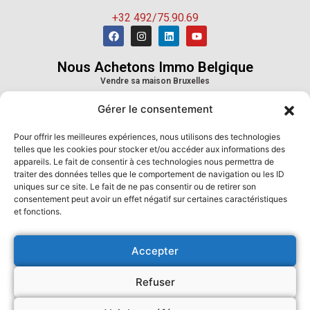
+32 492/75.90.69
Nous Achetons Immo Belgique
Vendre sa maison Bruxelles
Vendre sa maison Wallonie
Gérer le consentement
Vendre sa maison Province de Liège
Vendre sa maison Province du Hainaut
Pour offrir les meilleures expériences, nous utilisons des technologies
Vendre sa maison Province de Namur
telles que les cookies pour stocker et/ou accéder aux informations des
Vendre sa maison Province du Luxembourg
appareils. Le fait de consentir à ces technologies nous permettra de
Vendre sa maison Province du Brabant Wallon
traiter des données telles que le comportement de navigation ou les ID
uniques sur ce site. Le fait de ne pas consentir ou de retirer son
Nous Achetons Immo France
consentement peut avoir un effet négatif sur certaines caractéristiques
Vendre sa maison Paris
et fonctions.
Vendre sa maison Marseille
Vendre sa maison Lyon
Accepter
Vendre sa maison Toulouse
Vendre sa maison Nice
Refuser
Vendre sa maison Nantes
Vendre sa maison Montpellier